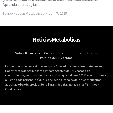
Aprenda estrategias…
Equipo NoticiasMetabolicas
abril 7, 2025
NoticiasMetabolicas
Sobre Nosotros
Contactenos
Términos de Servicio
Política de Privacidad
La información en este sitio es solo para fines educativos y de entretenimiento.
Hacemos todo lo posible para compartir contenido útil y basado en
conocimientos, pero no podemos garantizar que todo sea 100% exacto o que se
ajuste a cada persona. Así que, si decides aplicar algo de lo que encuentras
aquí, hazlo bajo tu propio criterio. Para más detalles, revisa los Términos y
Condiciones.