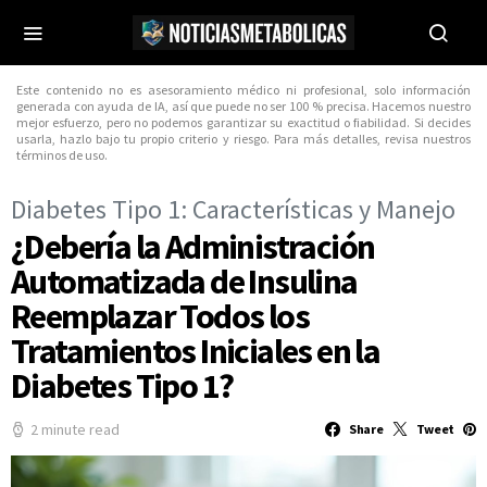
Este contenido no es asesoramiento médico ni profesional, solo información
generada con ayuda de IA, así que puede no ser 100 % precisa. Hacemos nuestro
mejor esfuerzo, pero no podemos garantizar su exactitud o fiabilidad. Si decides
usarla, hazlo bajo tu propio criterio y riesgo. Para más detalles, revisa nuestros
términos de uso.
Diabetes Tipo 1: Características y Manejo
¿Debería la Administración
Automatizada de Insulina
Reemplazar Todos los
Tratamientos Iniciales en la
Diabetes Tipo 1?
2 minute read
Share
Tweet