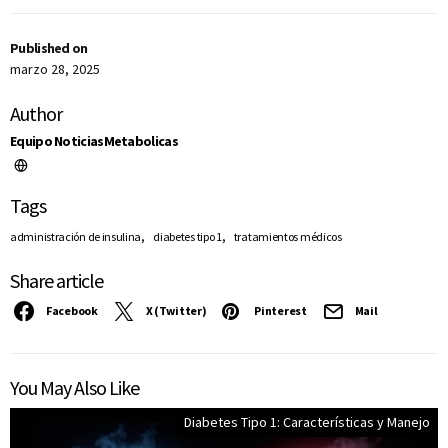
Published on
marzo 28, 2025
Author
Equipo NoticiasMetabolicas
Tags
,
,
administración de insulina
diabetes tipo 1
tratamientos médicos
Share article
Facebook
X (Twitter)
Pinterest
Mail
You May Also Like
Diabetes Tipo 1: Características y Manejo