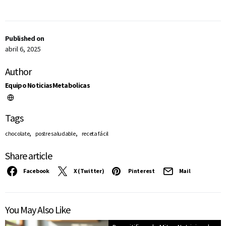
Published on
abril 6, 2025
Author
Equipo NoticiasMetabolicas
Tags
,
,
chocolate
postre saludable
receta fácil
Share article
Facebook
X (Twitter)
Pinterest
Mail
You May Also Like