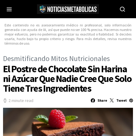
Este contenido no es asesoramiento médico ni profesional, solo información
generada con ayuda de IA, así que puede no ser 100 % precisa. Hacemos nuestro
mejor esfuerzo, pero no podemos garantizar su exactitud o fiabilidad. Si decides
usarla, hazlo bajo tu propio criterio y riesgo. Para más detalles, revisa nuestros
términos de uso.
Desmitificando Mitos Nutricionales
El Postre de Chocolate Sin Harina
ni Azúcar Que Nadie Cree Que Solo
Tiene Tres Ingredientes
2 minute read
Share
Tweet