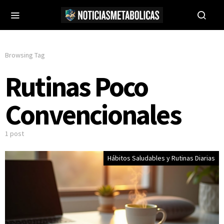
Browsing Tag
Rutinas Poco
Convencionales
1 post
Hábitos Saludables y Rutinas Diarias