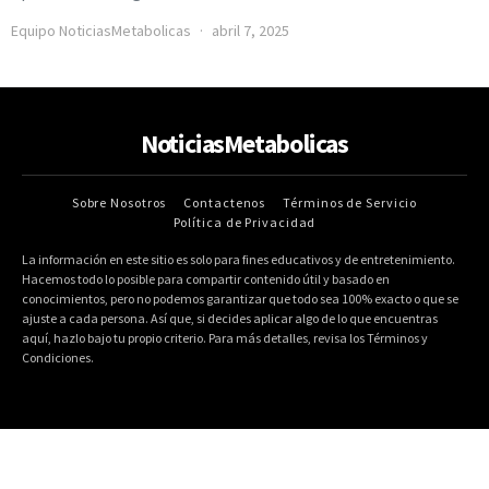
Equipo NoticiasMetabolicas
abril 7, 2025
NoticiasMetabolicas
Sobre Nosotros
Contactenos
Términos de Servicio
Política de Privacidad
La información en este sitio es solo para fines educativos y de entretenimiento.
Hacemos todo lo posible para compartir contenido útil y basado en
conocimientos, pero no podemos garantizar que todo sea 100% exacto o que se
ajuste a cada persona. Así que, si decides aplicar algo de lo que encuentras
aquí, hazlo bajo tu propio criterio. Para más detalles, revisa los Términos y
Condiciones.