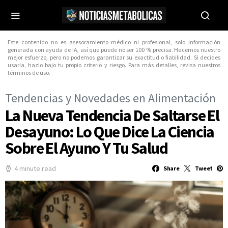
Este contenido no es asesoramiento médico ni profesional, solo información
generada con ayuda de IA, así que puede no ser 100 % precisa. Hacemos nuestro
mejor esfuerzo, pero no podemos garantizar su exactitud o fiabilidad. Si decides
usarla, hazlo bajo tu propio criterio y riesgo. Para más detalles, revisa nuestros
términos de uso.
Tendencias y Novedades en Alimentación
La Nueva Tendencia De Saltarse El
Desayuno: Lo Que Dice La Ciencia
Sobre El Ayuno Y Tu Salud
4 minute read
Share
Tweet