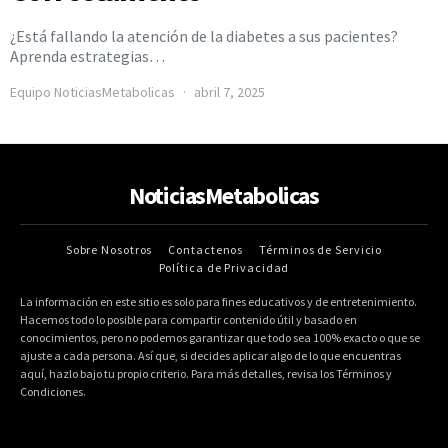
¿Está fallando la atención de la diabetes a sus pacientes?
Aprenda estrategias…
Equipo NoticiasMetabolicas
abril 7, 2025
NoticiasMetabolicas
Sobre Nosotros
Contactenos
Términos de Servicio
Política de Privacidad
La información en este sitio es solo para fines educativos y de entretenimiento.
Hacemos todo lo posible para compartir contenido útil y basado en
conocimientos, pero no podemos garantizar que todo sea 100% exacto o que se
ajuste a cada persona. Así que, si decides aplicar algo de lo que encuentras
aquí, hazlo bajo tu propio criterio. Para más detalles, revisa los Términos y
Condiciones.