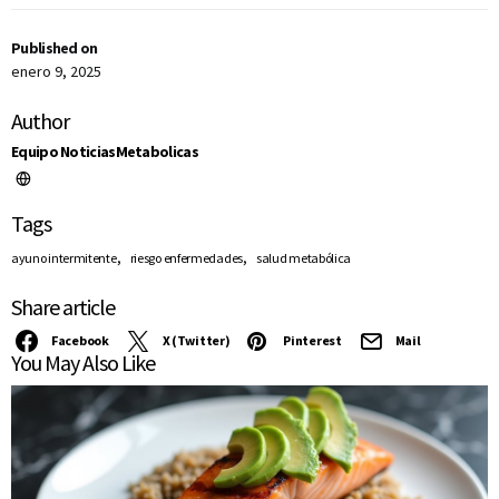
Published on
enero 9, 2025
Author
Equipo NoticiasMetabolicas
Tags
,
,
ayuno intermitente
riesgo enfermedades
salud metabólica
Share article
Facebook
X (Twitter)
Pinterest
Mail
You May Also Like